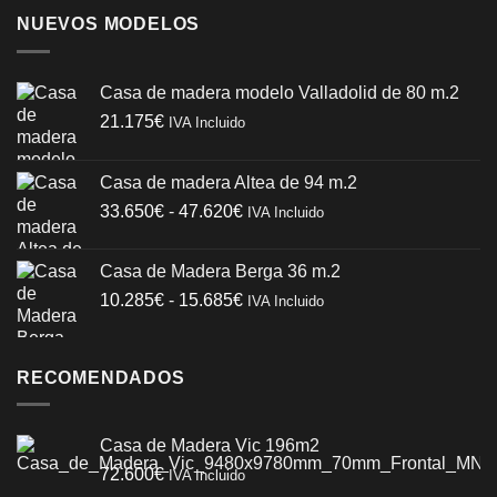
NUEVOS MODELOS
Casa de madera modelo Valladolid de 80 m.2
21.175
€
IVA Incluido
Casa de madera Altea de 94 m.2
Rango
33.650
€
-
47.620
€
IVA Incluido
de
precios:
Casa de Madera Berga 36 m.2
desde
Rango
10.285
€
-
15.685
€
IVA Incluido
33.650€
de
hasta
precios:
47.620€
desde
RECOMENDADOS
10.285€
hasta
15.685€
Casa de Madera Vic 196m2
72.600
€
IVA Incluido