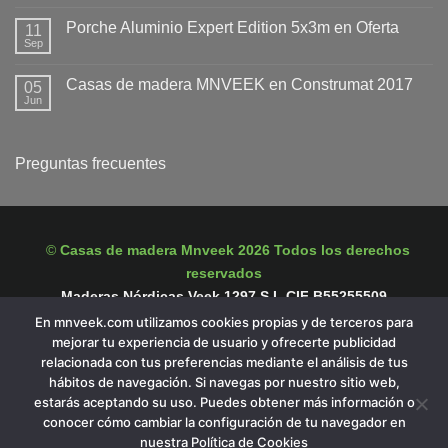
hay
de
comentarios
calidad:
Porche Aluminio Expert Edition 5x3m en Oferta
11
en
un
Ventanas
Sep
pequeño
No
y
detalle
hay
puertas
que
comentarios
de
Casas de madera MNVEEK en Construmat 2017
05
en
marca
PVC
Porche
Jun
una
No
para
Aluminio
gran
hay
casas
Expert
diferencia
comentarios
de
Edition
en
madera
5x3m
Casas
Preguntas frecuentes
en
de
Oferta
madera
MNVEEK
en
Construmat
2017
©
Casas de madera Mnveek 2026 Todos los derechos
reservados
Maderas Nórdicas Veek 1297 S.L CIF B55255509
En mnveek.com utilizamos cookies propias y de terceros para
Nuestra web utiliza cookies propias y de terceros para una mejor
mejorar tu experiencia de usuario y ofrecerte publicidad
experiencia de usuario. Si continua navegando acepta su uso.
relacionada con tus preferencias mediante el análisis de tus
hábitos de navegación. Si navegas por nuestro sitio web,
estarás aceptando su uso. Puedes obtener más información o
conocer cómo cambiar la configuración de tu navegador en
nuestra Política de Cookies