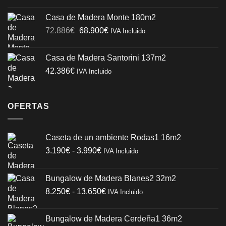
Casa de Madera Monte 180m2
El
El
72.886
€
68.900
€
IVA Incluido
precio
precio
original
actual
Casa de Madera Santorini 137m2
era:
es:
42.386
€
IVA Incluido
72.886€.
68.900€.
OFERTAS
Caseta de un ambiente Rodas1 16m2
Rango
3.190
€
-
3.990
€
IVA Incluido
de
precios:
Bungalow de Madera Blanes2 32m2
desde
Rango
8.250
€
-
13.650
€
3.190€
IVA Incluido
de
hasta
precios:
3.990€
Bungalow de Madera Cerdeña1 36m2
desde