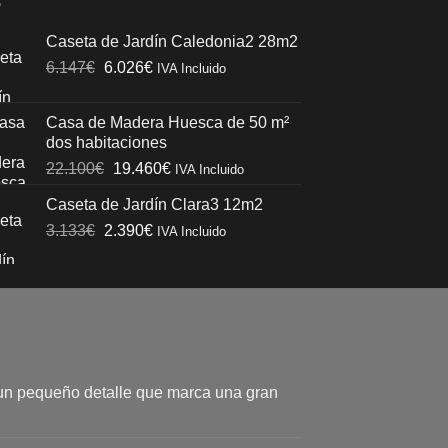
Caseta de Jardín Caledonia2 28m2
El
El
6.147
€
6.026
€
IVA Incluido
precio
precio
original
actual
Casa de Madera Huesca de 50 m²
era:
es:
dos habitaciones
6.147€.
6.026€.
El
El
22.100
€
19.460
€
IVA Incluido
precio
precio
Caseta de Jardín Clara3 12m2
original
actual
El
El
3.133
€
2.390
era:
€
es:
IVA Incluido
precio
precio
22.100€.
19.460€.
original
actual
era:
es:
3.133€.
2.390€.
un pequeño detalle que marca una gran