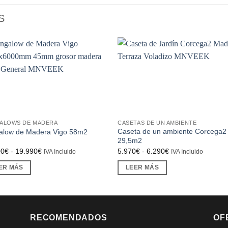
S
ALOWS DE MADERA
CASETAS DE UN AMBIENTE
Caseta de un ambiente Corcega2
alow de Madera Vigo 58m2
29,5m2
Rango
Rango
00
€
-
19.990
€
5.970
€
-
6.290
€
IVA Incluido
IVA Incluido
de
de
precios:
precios:
ER MÁS
LEER MÁS
desde
desde
14.500€
5.970€
hasta
hasta
19.990€
6.290€
RECOMENDADOS
OF