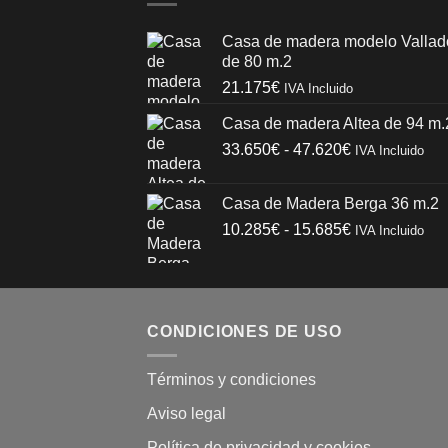
Casa de madera modelo Vallad
de 80 m.2
21.175
€
IVA Incluido
Casa de madera Altea de 94 m.
Rango
33.650
€
-
47.620
€
IVA Incluido
de
precios:
Casa de Madera Berga 36 m.2
desde
Rango
10.285
€
-
15.685
€
IVA Incluido
33.650€
de
hasta
precios:
47.620€
desde
10.285€
CONDICIONES DE USO
hasta
15.685€
Términos y condiciones
Aviso legal
Política de privacidad y cookies