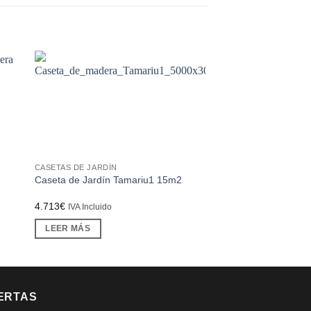
CASETAS DE JARDÍN
CASETAS DE UN AMBI
Caseta de un ambien
Caseta de Jardín Tamariu1 15m2
35m2
4.713
€
11.253
€
IVA Incluido
IVA Incluido
LEER MÁS
LEER MÁS
ERTAS