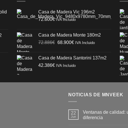
olid
Casa de Madera Vic 196m2
72.600
€
IVA Incluido
Casa de Madera Monte 180m2
2
El
El
72.886
€
68.900
€
IVA Incluido
precio
precio
original
actual
Casa de Madera Santorini 137m2
era:
es:
42.386
€
IVA Incluido
72.886€.
68.900€.
NOTICIAS DE MNVEEK
Ventanas de calidad: 
22
Jun
diferencia
No
hay