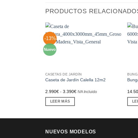
PRODUCTOS RELACIONADO
-13%
Nuevo
CASETAS DE JARDÍN
BUNG
Caseta de Jardín Calella 12m2
Bung
Rango
2.990
€
-
3.390
€
14.5
IVA Incluido
de
precios:
LEER MÁS
LE
desde
2.990€
hasta
3.390€
NUEVOS MODELOS